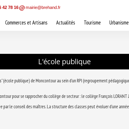
6 42 78 16
mairie@brehand.fr
Commerces et Artisans
Actualités
Tourisme
Urbanisme
L'école publique
prés" (école publique) de Moncontour au sein d'un RPI (regroupement pédagogiqu
contour pour se rapprocher du collège de secteur : le collège François LORA
e par le conseil des maîtres. La structure des classes peut évoluer d'une année 