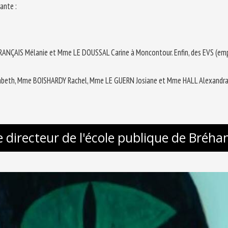
ante :
AIS Mélanie et Mme LE DOUSSAL Carine à Moncontour. Enfin, des EVS (emplo
abeth, Mme BOISHARDY Rachel, Mme LE GUERN Josiane et Mme HALL Alexandr
e directeur de l'école publique de Bréha